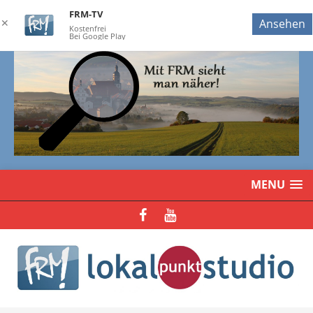
FRM-TV
✕
Ansehen
Kostenfrei
Bei Google Play
MENU