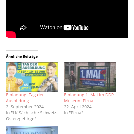
Ähnliche Beiträge
Einladung: Tag der
Einladung 1. Mai im DDR
Ausbildung
Museum Pirna
2. September 2024
22. April 2024
In "LK Sächische Schweiz-
In "Pirna"
Osterzgebirge"