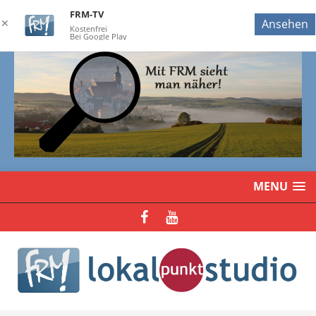
FRM-TV
✕
Ansehen
Kostenfrei
Bei Google Play
MENU