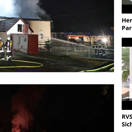
Her
Par
RVS
Sic