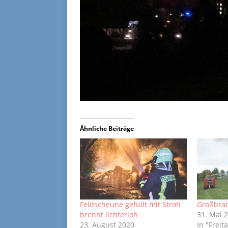
Ähnliche Beiträge
Feldscheune gefüllt mit Stroh
Großbran
brennt lichterloh
31. Mai 
23. August 2020
In "Freita