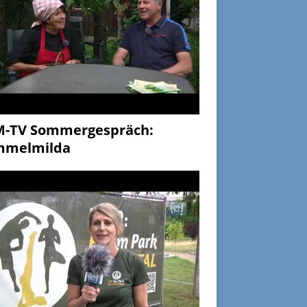
M-TV Sommergespräch:
mmelmilda