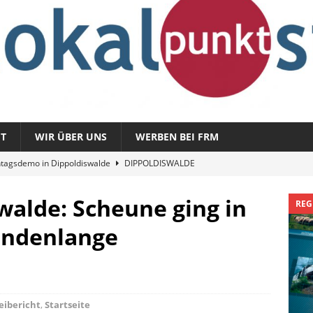
T
WIR ÜBER UNS
WERBEN BEI FRM
tagsdemo in Dippoldiswalde
DIPPOLDISWALDE
magazin 1326 – vom 3. August 2026
REGIONALMAGAZIN
walde: Scheune ging in
azin 1325 – vom 27. Juli 2026
REGIONALMAGAZIN
REG
nladung zu „Fit im Park“
FREITAL
undenlange
Sommergespräch: Semmelmilda
DIPPOLDISWALDE
zeibericht
,
Startseite