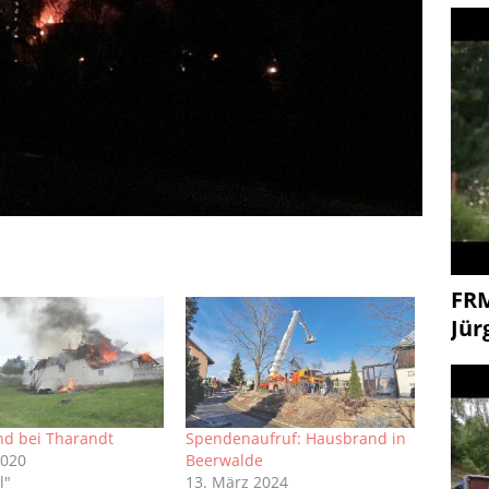
FR
Jür
d bei Tharandt
Spendenaufruf: Hausbrand in
2020
Beerwalde
l"
13. März 2024