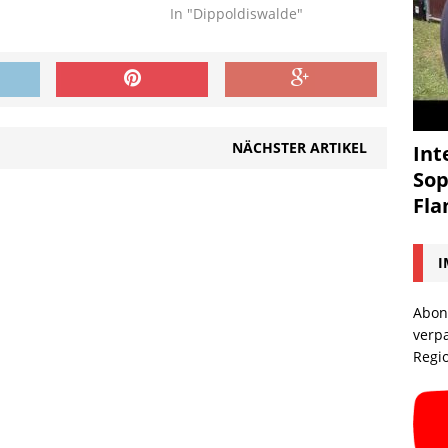
In "Dippoldiswalde"
NÄCHSTER ARTIKEL
Int
Sop
Fl
I
Abon
verp
Regi