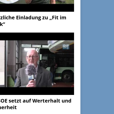
zliche Einladung zu „Fit im
k“
OE setzt auf Werterhalt und
herheit