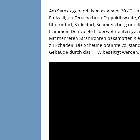
Am Samstagabend kam es
gegen 20.40 Uh
Freiwilligen Feuerwehren Dippoldiswalde, Ob
Ulberndorf, Sadisdorf, Schmiedeberg und R
Flammen. Den ca. 40 Feuerwehrleuten gela
Mit mehreren Strahlrohren bekämpften sie
zu Schaden. Die Scheune brannte vollständ
Gebäude durch das THW beseitigt werden. D