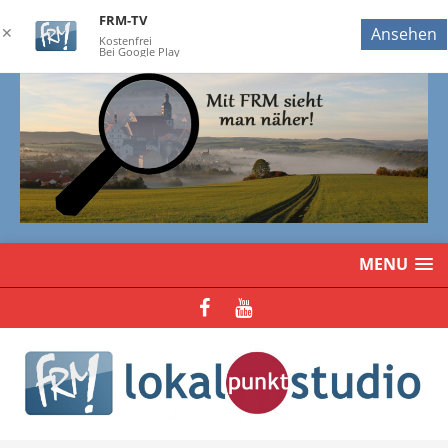
FRM-TV
✕
Ansehen
Kostenfrei
Bei Google Play
MENU