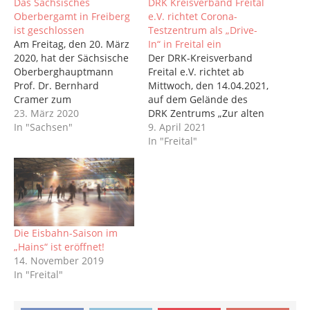
Das Sächsisches
DRK Kreisverband Freital
Oberbergamt in Freiberg
e.V. richtet Corona-
ist geschlossen
Testzentrum als „Drive-
Am Freitag, den 20. März
In“ in Freital ein
2020, hat der Sächsische
Der DRK-Kreisverband
Oberberghauptmann
Freital e.V. richtet ab
Prof. Dr. Bernhard
Mittwoch, den 14.04.2021,
Cramer zum
auf dem Gelände des
Dienstschluss die
23. März 2020
DRK Zentrums „Zur alten
Liegenschaft des
In "Sachsen"
Feilenfabrik“ auf der
9. April 2021
Sächsischen
Dresdner Str. 303 in
In "Freital"
Oberbergamtes in
01705 Freital ein „Drive-
Freiberg geschlossen.
In“ Testzentrum für PoC-
Seit Dienstbeginn Montag
Antigen-Schnelltests und
den 23. März 2020
PCR-Tests ein.
arbeitet die Bergbehörde
Parkplatzsuche unnötig
bis auf Weiteres
Das Konzept dieses
Die Eisbahn-Saison im
vollständig dezentral
besonderen Corona-
„Hains“ ist eröffnet!
über Heimarbeit. Die
Testzentrums sieht vor,
14. November 2019
Arbeitsfähigkeit der
dass die Testwilligen
In "Freital"
Behörde ist somit
direkt mit ihrem PKW…
weiterhin sichergestellt.
Lediglich…