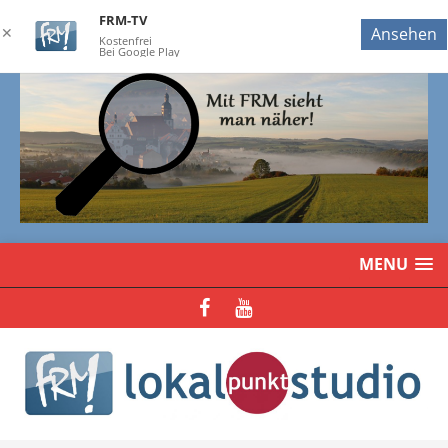
FRM-TV
✕
Ansehen
Kostenfrei
Bei Google Play
MENU