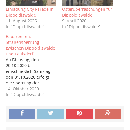
Einladung City Parade in
Osterüberraschungen für
Dippoldiswalde
Dippoldiswalde
11. August 2025
9. April 2020
In "Dippoldiswalde"
In "Dippoldiswalde"
Bauarbeiten:
Straßensperrung
zwischen Dippoldiswalde
und Paulsdorf
Ab Dienstag, den
20.10.2020 bis
einschließlich Samstag,
den 31.10.2020 erfolgt
die Sperrung der
Talsperrenstraße (K9010)
14. Oktober 2020
zwischen Dippoldiswalde
In "Dippoldiswalde"
und Paulsdorf (außerorts)
aufgrund von
Maßnahmen zur
Fahrbahnerneuerung.
Die Umleitung des
Verkehrs erfolgt über die