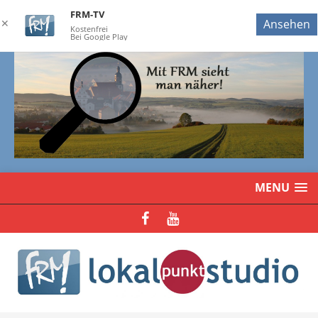
FRM-TV
✕
Ansehen
Kostenfrei
Bei Google Play
MENU