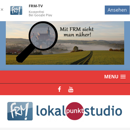
FRM-TV
✕
Ansehen
Kostenfrei
Bei Google Play
MENU