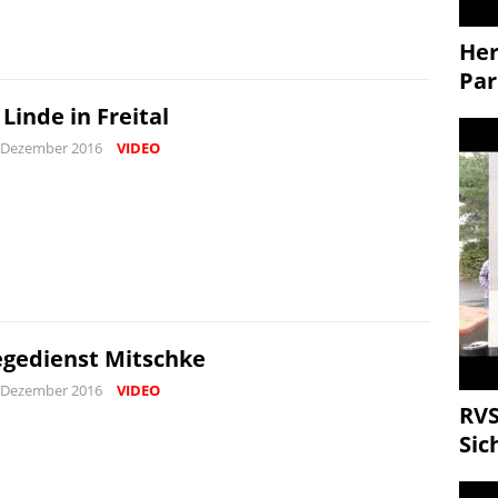
Her
Par
 Linde in Freital
 Dezember 2016
VIDEO
egedienst Mitschke
 Dezember 2016
VIDEO
RVS
Sic