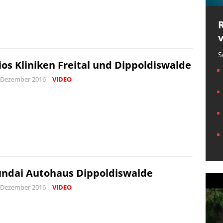
S
ios Kliniken Freital und Dippoldiswalde
 Dezember 2016
VIDEO
ndai Autohaus Dippoldiswalde
 Dezember 2016
VIDEO