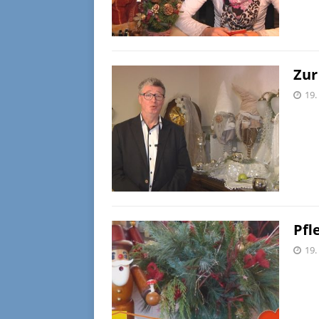
Zur
19.
Pfl
19.