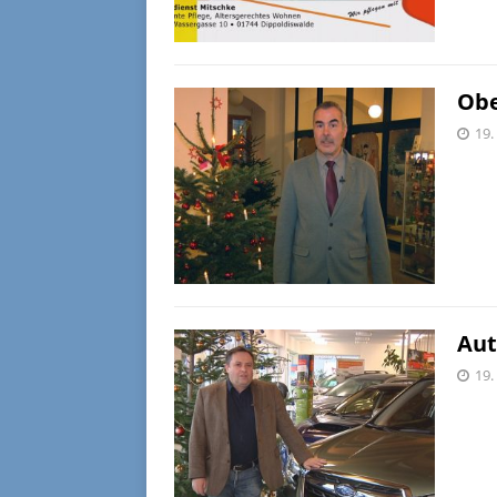
Obe
19.
Aut
19.