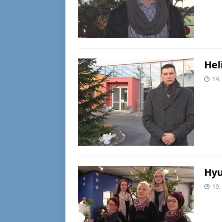
Hel
19.
Hyu
19.