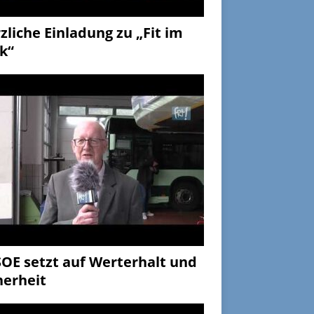
zliche Einladung zu „Fit im
k“
OE setzt auf Werterhalt und
herheit