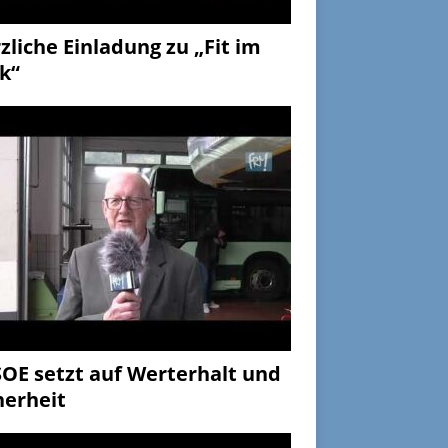
zliche Einladung zu „Fit im
k“
OE setzt auf Werterhalt und
herheit