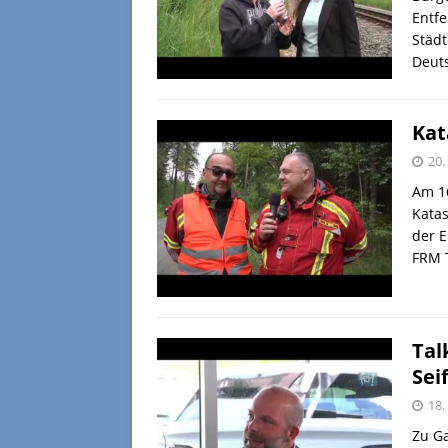
Entf
Städt
Deut
Kat
20.
Am 16
Kata
der E
FRM 
Tal
Sei
18.
Zu Ga