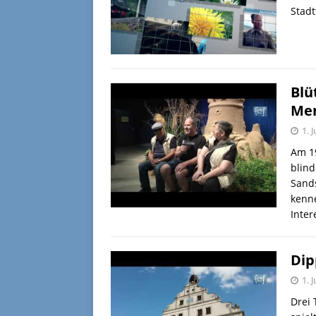
Stadt
Blü
Me
1. 
Am 19
blin
Sand
kenne
Inter
Dip
1. 
Drei 