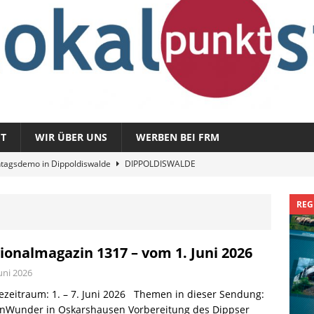
T
WIR ÜBER UNS
WERBEN BEI FRM
tagsdemo in Dippoldiswalde
DIPPOLDISWALDE
magazin 1326 – vom 3. August 2026
REGIONALMAGAZIN
REG
azin 1325 – vom 27. Juli 2026
REGIONALMAGAZIN
nladung zu „Fit im Park“
FREITAL
ionalmagazin 1317 – vom 1. Juni 2026
Sommergespräch: Semmelmilda
DIPPOLDISWALDE
Juni 2026
zeitraum: 1. – 7. Juni 2026 Themen in dieser Sendung:
enWunder in Oskarshausen Vorbereitung des Dippser