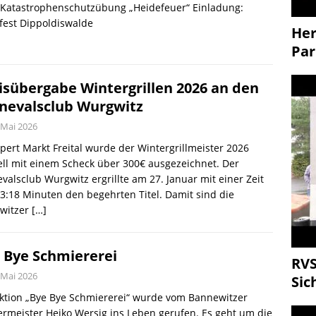
 Katastrophenschutzübung „Heidefeuer“ Einladung:
tfest Dippoldiswalde
Her
Par
isübergabe Wintergrillen 2026 an den
nevalsclub Wurgwitz
 Mai 2026
pert Markt Freital wurde der Wintergrillmeister 2026
iell mit einem Scheck über 300€ ausgezeichnet. Der
valsclub Wurgwitz ergrillte am 27. Januar mit einer Zeit
3:18 Minuten den begehrten Titel. Damit sind die
witzer
[…]
 Bye Schmiererei
RVS
 Mai 2026
Sic
ktion „Bye Bye Schmiererei“ wurde vom Bannewitzer
rmeister Heiko Wersig ins Leben gerufen. Es geht um die