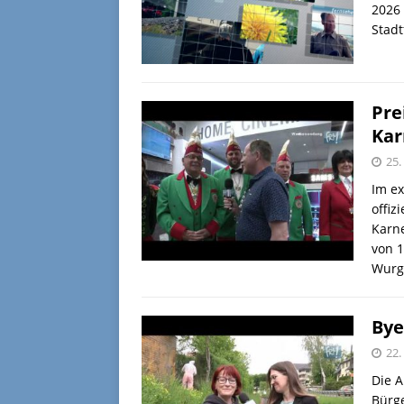
2026
Stad
Pre
Kar
25.
Im ex
offiz
Karne
von 1
Wurg
Bye
22.
Die A
Bürge