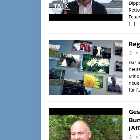
Dippo
Rettu
Feuer
[…]
Reg
18.
Das a
heute
Mit d
neues
für
[
Ges
Bun
(Af
18.