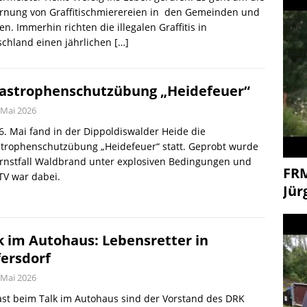
ernung von Graffitischmierereien in den Gemeinden und
en. Immerhin richten die illegalen Graffitis in
schland einen jährlichen
[…]
astrophenschutzübung „Heidefeuer“
 Mai 2026
. Mai fand in der Dippoldiswalder Heide die
strophenschutzübung „Heidefeuer“ statt. Geprobt wurde
rnstfall Waldbrand unter explosiven Bedingungen und
FR
TV war dabei.
Jür
k im Autohaus: Lebensretter in
fersdorf
 Mai 2026
st beim Talk im Autohaus sind der Vorstand des DRK