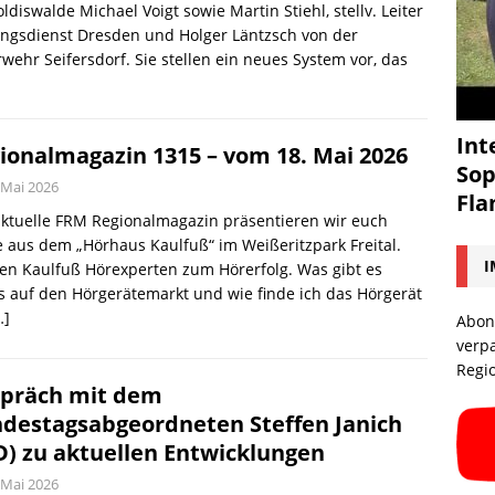
ldiswalde Michael Voigt sowie Martin Stiehl, stellv. Leiter
ngsdienst Dresden und Holger Läntzsch von der
wehr Seifersdorf. Sie stellen ein neues System vor, das
Int
ionalmagazin 1315 – vom 18. Mai 2026
Sop
 Mai 2026
Fl
ktuelle FRM Regionalmagazin präsentieren wir euch
 aus dem „Hörhaus Kaulfuß“ im Weißeritzpark Freital.
I
en Kaulfuß Hörexperten zum Hörerfolg. Was gibt es
 auf den Hörgerätemarkt und wie finde ich das Hörgerät
…]
Abon
verp
Regi
präch mit dem
destagsabgeordneten Steffen Janich
D) zu aktuellen Entwicklungen
 Mai 2026