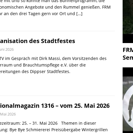
lte mit und so konnte man das Bühnenprogramm, die
ronomischen Angebote und den Rummel genießen. FRM
r an den drei Tagen gern vor Ort und
[…]
anisation des Stadtfestes
FR
Juni 2026
Se
V im Gespräch mit Dirk Massi, dem Vorsitzenden des
urraum und Brauchtumspflege e.V. über die
ereitungen des Dippser Stadtfestes.
ionalmagazin 1316 – vom 25. Mai 2026
 Mai 2026
zeitraum: 25. – 31. Mai 2026 Themen in dieser
ng: Bye Bye Schmiererei Preisübergabe Wintergrillen