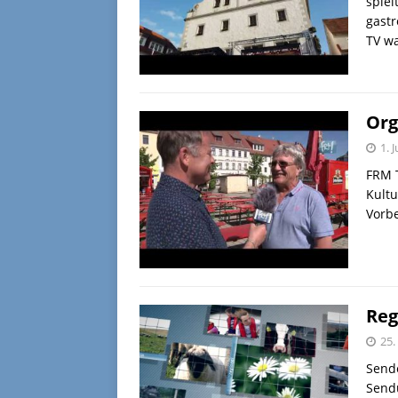
spie
gast
TV wa
Org
1. 
FRM T
Kult
Vorb
Reg
25.
Sende
Sendu