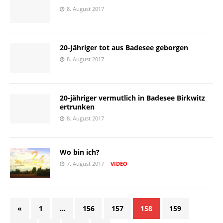
8. August 2017
20-Jähriger tot aus Badesee geborgen
8. August 2017
20-jähriger vermutlich in Badesee Birkwitz
ertrunken
8. August 2017
Wo bin ich?
7. August 2017
VIDEO
«
1
…
156
157
158
159