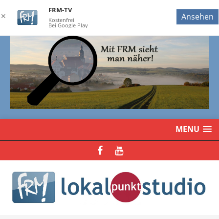
FRM-TV
✕
Ansehen
Kostenfrei
Bei Google Play
MENU