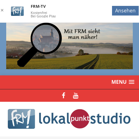
FRM-TV
✕
Ansehen
Kostenfrei
Bei Google Play
MENU