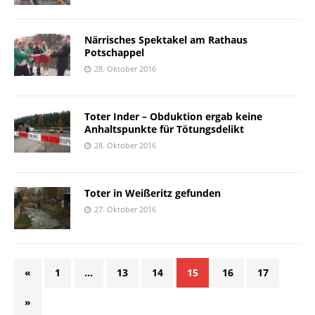
Närrisches Spektakel am Rathaus
Potschappel
28. Oktober 2016
Toter Inder – Obduktion ergab keine
Anhaltspunkte für Tötungsdelikt
28. Oktober 2016
Toter in Weißeritz gefunden
27. Oktober 2016
«
1
…
13
14
15
16
17
»