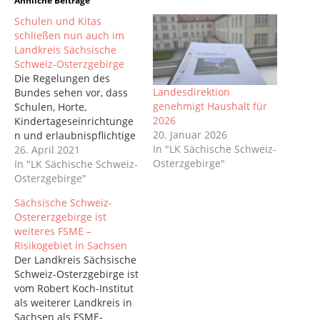
Ähnliche Beiträge
Schulen und Kitas
schließen nun auch im
Landkreis Sächsische
Schweiz-Osterzgebirge
Die Regelungen des
Landesdirektion
Bundes sehen vor, dass
genehmigt Haushalt für
Schulen, Horte,
2026
Kindertageseinrichtunge
20. Januar 2026
n und erlaubnispflichtige
In "LK Sächische Schweiz-
Kindertagespflegestellen
26. April 2021
Osterzgebirge"
(u. a. Tagesmütter/-väter)
In "LK Sächische Schweiz-
generell schließen
Osterzgebirge"
müssen, wenn die
Sächsische Schweiz-
Sieben-Tage-Inzidenz an
Ostererzgebirge ist
drei
weiteres FSME –
aufeinanderfolgenden
Risikogebiet in Sachsen
Tagen über 165 liegt. Das
Der Landkreis Sächsische
ist mit dem heute vom
Schweiz-Osterzgebirge ist
RKI gemeldeten Wert von
vom Robert Koch-Institut
212 der Fall. Demnach
als weiterer Landkreis in
sind am übernächsten
Sachsen als FSME-