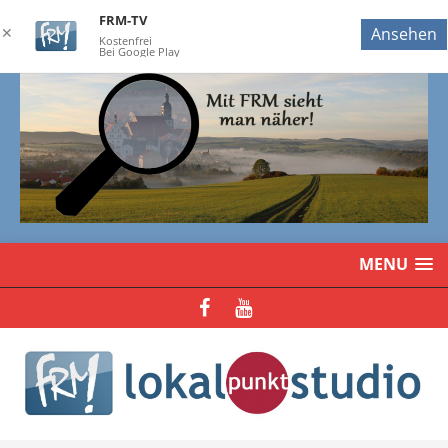
FRM-TV
✕
Ansehen
Kostenfrei
Bei Google Play
MENU