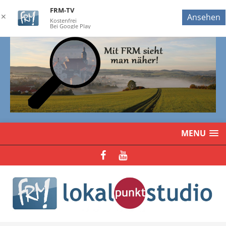
FRM-TV
✕
Ansehen
Kostenfrei
Bei Google Play
MENU