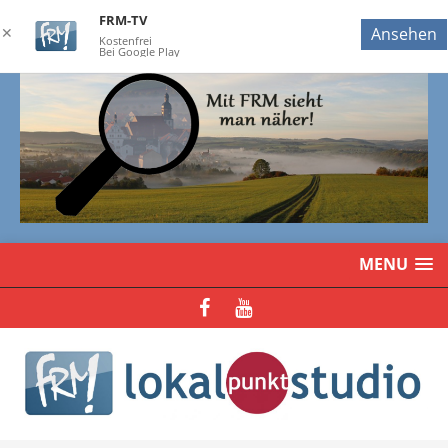
FRM-TV
✕
Ansehen
Kostenfrei
Bei Google Play
MENU