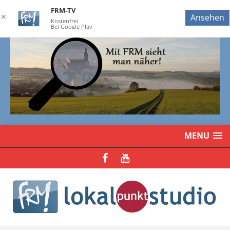
FRM-TV
✕
Ansehen
Kostenfrei
Bei Google Play
MENU