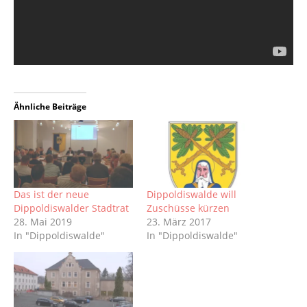
Ähnliche Beiträge
Das ist der neue
Dippoldiswalde will
Dippoldiswalder Stadtrat
Zuschüsse kürzen
28. Mai 2019
23. März 2017
In "Dippoldiswalde"
In "Dippoldiswalde"