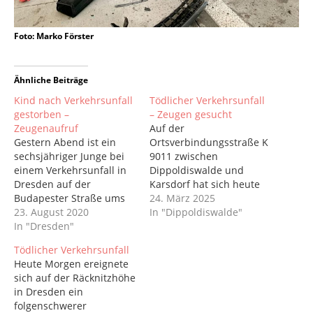
Foto: Marko Förster
Ähnliche Beiträge
Kind nach Verkehrsunfall
Tödlicher Verkehrsunfall
gestorben –
– Zeugen gesucht
Zeugenaufruf
Auf der
Gestern Abend ist ein
Ortsverbindungsstraße K
sechsjähriger Junge bei
9011 zwischen
einem Verkehrsunfall in
Dippoldiswalde und
Dresden auf der
Karsdorf hat sich heute
Budapester Straße ums
gegen 8.25 Uhr ein
24. März 2025
Leben gekommen.
23. August 2020
tödlicher Verkehrsunfall
In "Dippoldiswalde"
Bisherigen Ermittlungen
In "Dresden"
ereignet. Die Polizei sucht
zufolge waren der Fahrer
Zeugen. Der Fahrer (81)
Tödlicher Verkehrsunfall
(31) eines Mercedes
eines Honda Civic war in
Heute Morgen ereignete
sowie der Fahrer eines
Richtung Karsdorf
sich auf der Räcknitzhöhe
BMW (23) in Richtung
unterwegs, als er
in Dresden ein
Innenstadt unterwegs. In
ausgangs einer
folgenschwerer
Höhe der Schweizer
Rechtskurve von der