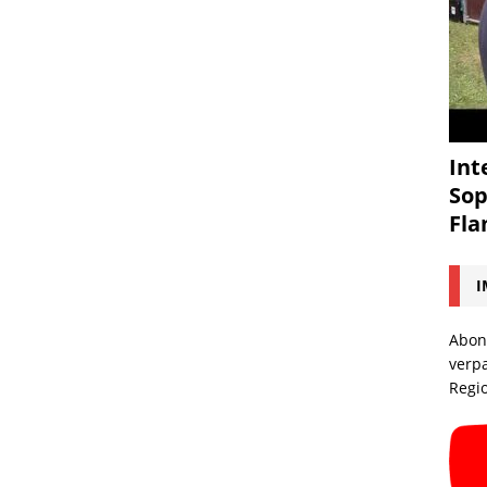
Int
Sop
Fl
I
Abon
verp
Regi