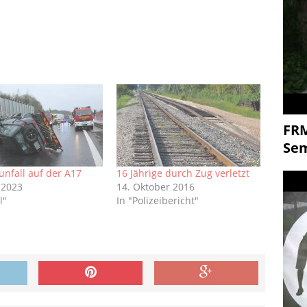
FR
Se
unfall auf der A17
16 Jährige durch Zug verletzt
 2023
14. Oktober 2016
l"
In "Polizeibericht"