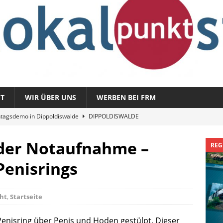
T
WIR ÜBER UNS
WERBEN BEI FRM
tagsdemo in Dippoldiswalde
DIPPOLDISWALDE
magazin 1326 – vom 3. August 2026
REGIONALMAGAZIN
 der Notaufnahme –
REG
azin 1325 – vom 27. Juli 2026
REGIONALMAGAZIN
Penisrings
nladung zu „Fit im Park“
FREITAL
Sommergespräch: Semmelmilda
DIPPOLDISWALDE
cht
,
Startseite
 Penisring über Penis und Hoden gestülpt. Dieser