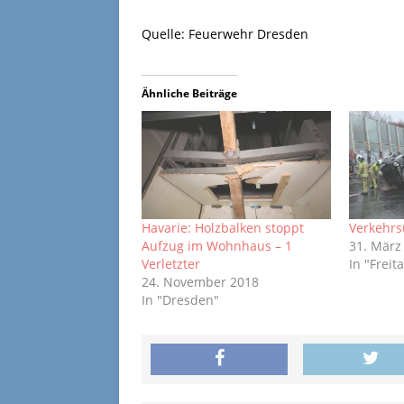
Quelle: Feuerwehr Dresden
Ähnliche Beiträge
Havarie: Holzbalken stoppt
Verkehrs
Aufzug im Wohnhaus – 1
31. März
Verletzter
In "Freita
24. November 2018
In "Dresden"