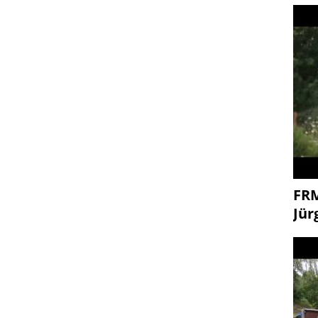
FR
Jür