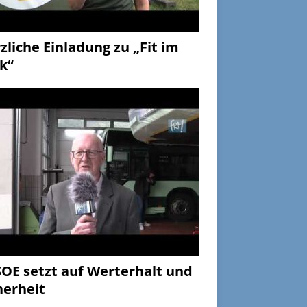
zliche Einladung zu „Fit im
k“
OE setzt auf Werterhalt und
herheit