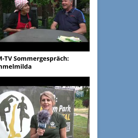
M-TV Sommergespräch:
mmelmilda