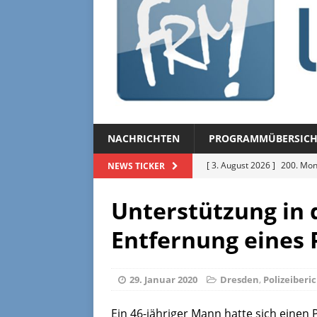
NACHRICHTEN
PROGRAMMÜBERSICH
[ 3. August 2026 ]
200. Mon
NEWS TICKER
[ 3. August 2026 ]
Regional
Unterstützung in
[ 27. Juli 2026 ]
Regionalmag
Entfernung eines 
[ 27. Juli 2026 ]
Herzliche Ei
[ 3. August 2026 ]
FRM-TV 
29. Januar 2020
Dresden
,
Polizeiberi
Ein 46-jähriger Mann hatte sich einen