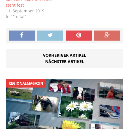
Prüfungstermine liegen
steht fest
alle nach den
11. September 2019
Osterferien. Der Start
In "Freital"
erfolgt mit der ersten…
VORHERIGER ARTIKEL
NÄCHSTER ARTIKEL
REGIONALMAGAZIN