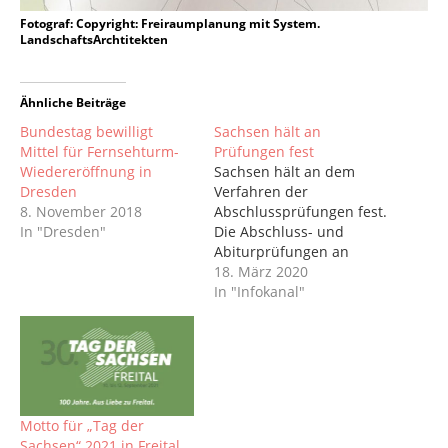
Fotograf: Copyright: Freiraumplanung mit System.
LandschaftsArchtitekten
Ähnliche Beiträge
Bundestag bewilligt
Sachsen hält an
Mittel für Fernsehturm-
Prüfungen fest
Wiedereröffnung in
Sachsen hält an dem
Dresden
Verfahren der
8. November 2018
Abschlussprüfungen fest.
In "Dresden"
Die Abschluss- und
Abiturprüfungen an
allgemeinbildenden und
18. März 2020
berufsbildenden Schulen,
In "Infokanal"
an Ober- und
Förderschulen sowie an
Fachoberschulen sind
nach derzeitigem Stand
sicher. Ziel ist es, die
Termine der Prüfungen
Motto für „Tag der
einzuhalten. Die
Sachsen“ 2021 in Freital