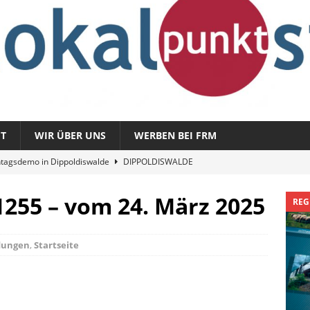
T
WIR ÜBER UNS
WERBEN BEI FRM
tagsdemo in Dippoldiswalde
DIPPOLDISWALDE
magazin 1326 – vom 3. August 2026
REGIONALMAGAZIN
255 – vom 24. März 2025
REG
azin 1325 – vom 27. Juli 2026
REGIONALMAGAZIN
nladung zu „Fit im Park“
FREITAL
dungen
,
Startseite
Sommergespräch: Semmelmilda
DIPPOLDISWALDE