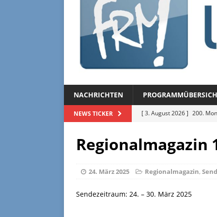
NACHRICHTEN
PROGRAMMÜBERSICH
[ 3. August 2026 ]
200. Mon
NEWS TICKER
[ 3. August 2026 ]
Regional
Regionalmagazin 1
[ 27. Juli 2026 ]
Regionalmag
[ 27. Juli 2026 ]
Herzliche Ei
24. März 2025
Regionalmagazin
,
Sen
[ 3. August 2026 ]
FRM-TV 
Sendezeitraum: 24. – 30. März 2025