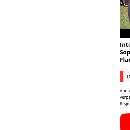
Int
Sop
Fl
I
Abon
verp
Regi