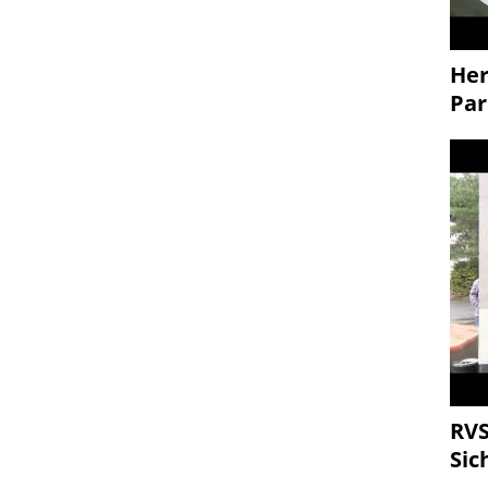
Her
Par
RVS
Sic