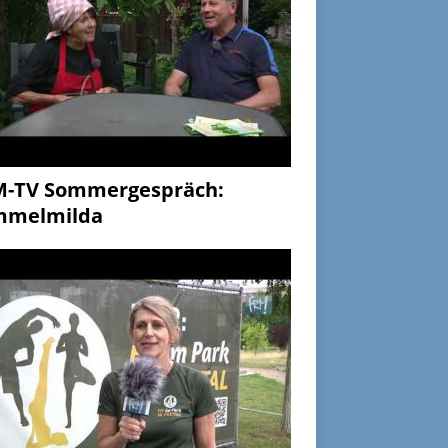
M-TV Sommergespräch:
mmelmilda