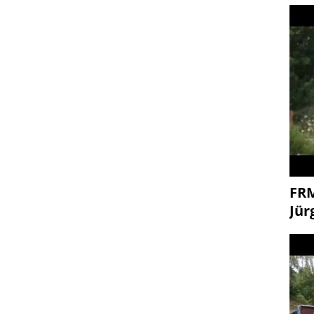
FR
Jür