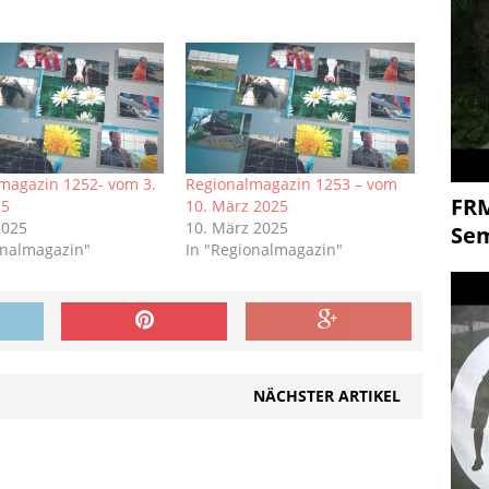
magazin 1252- vom 3.
Regionalmagazin 1253 – vom
FR
25
10. März 2025
2025
10. März 2025
Se
onalmagazin"
In "Regionalmagazin"
NÄCHSTER ARTIKEL