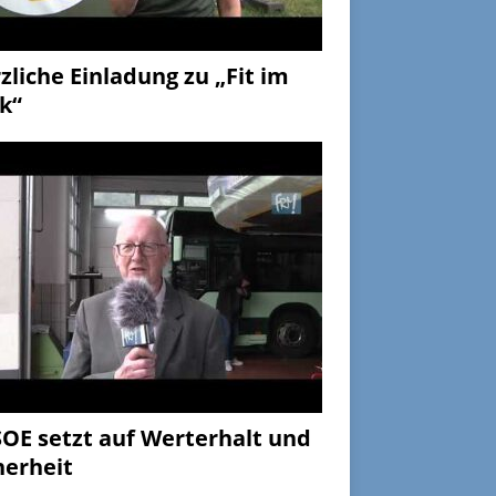
zliche Einladung zu „Fit im
k“
OE setzt auf Werterhalt und
herheit