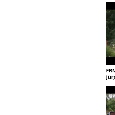
FR
Jür