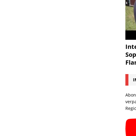
Int
Sop
Fl
I
Abon
verp
Regi