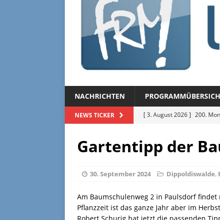
NACHRICHTEN
PROGRAMMÜBERSICH
[ 3. August 2026 ]
200. Mon
NEWS TICKER
[ 3. August 2026 ]
Regional
Gartentipp der B
[ 27. Juli 2026 ]
Regionalmag
[ 27. Juli 2026 ]
Herzliche Ei
30. September 2024
Dippoldiswalde
,
[ 3. August 2026 ]
FRM-TV 
Am Baumschulenweg 2 in Paulsdorf findet 
Pflanzzeit ist das ganze Jahr aber im Herb
Robert Schurig hat jetzt die passenden Tip