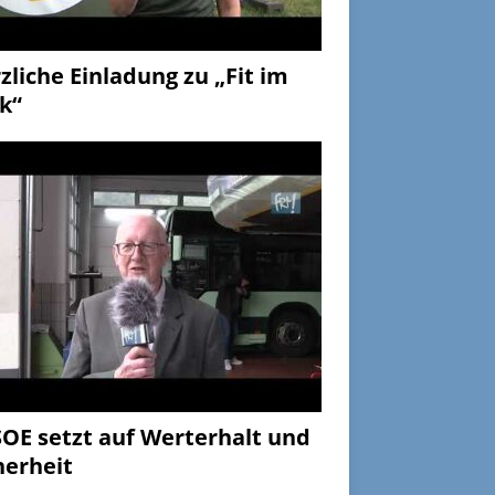
zliche Einladung zu „Fit im
k“
OE setzt auf Werterhalt und
herheit