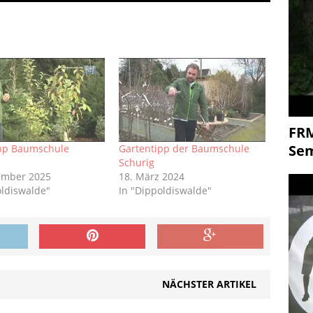
FR
Se
ipp Baumschule
Gartentipp der Baumschule
Schurig
ember 2025
18. März 2024
oldiswalde"
In "Dippoldiswalde"
NÄCHSTER ARTIKEL