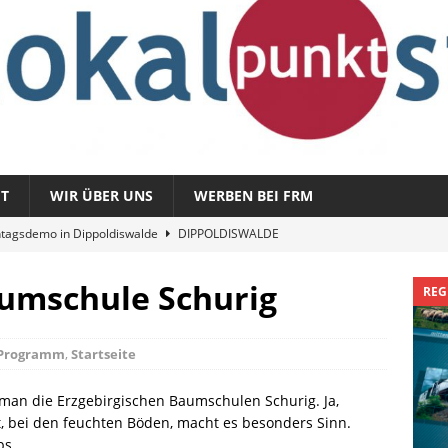
T
WIR ÜBER UNS
WERBEN BEI FRM
tagsdemo in Dippoldiswalde
DIPPOLDISWALDE
magazin 1326 – vom 3. August 2026
REGIONALMAGAZIN
aumschule Schurig
REG
azin 1325 – vom 27. Juli 2026
REGIONALMAGAZIN
nladung zu „Fit im Park“
FREITAL
Programm
,
Startseite
Sommergespräch: Semmelmilda
DIPPOLDISWALDE
man die Erzgebirgischen Baumschulen Schurig. Ja,
st, bei den feuchten Böden, macht es besonders Sinn.
ps.