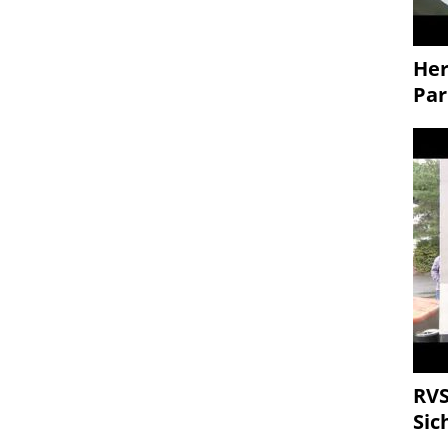
Her
Par
RVS
Sic