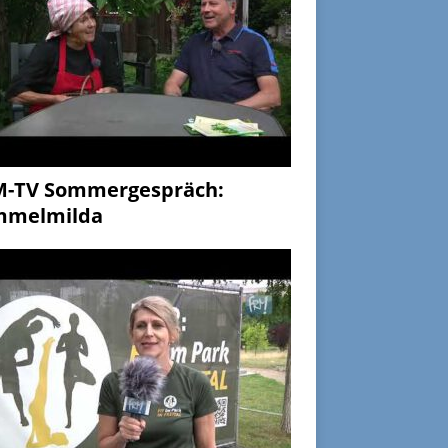
M-TV Sommergespräch:
mmelmilda