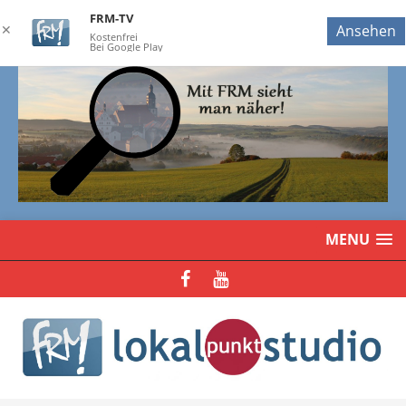
FRM-TV
✕
Ansehen
Kostenfrei
Bei Google Play
MENU