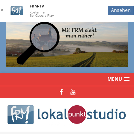
FRM-TV
✕
Ansehen
Kostenfrei
Bei Google Play
MENU