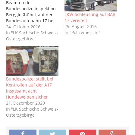
Beamten der
Bundespolizeiinspektion
LKW-Schleusung auf BAB
Berggießhübel, auf der
17 vereitelt
Bundesautobahn 17 bei
25. August 2016
Breitenau, zwei
24. Oktober 2016
In "Polizeibericht"
Schleusungen und
In "LK Sächische Schweiz-
mehrere unerlaubte
Osterzgebirge"
Einreisen ins
Bundesgebiet
verhindern. Gegen 10:00
Uhr wurden bei der
Kontrolle eines
grenzüberschreitenden
Bundespolizei stellt bei
Linienbusses zwei
Kontrollen auf der A17
weibliche mazedonische
insgesamt acht
und vier männliche
Hundewelpen sicher
albanische
21. Dezember 2020
Staatsangehörige (15, 22,
In "LK Sächische Schweiz-
22, 23) festgestellt, die
Osterzgebirge"
nicht über die…