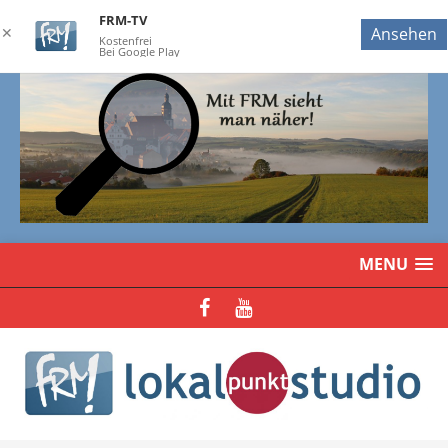
FRM-TV
✕
Ansehen
Kostenfrei
Bei Google Play
MENU